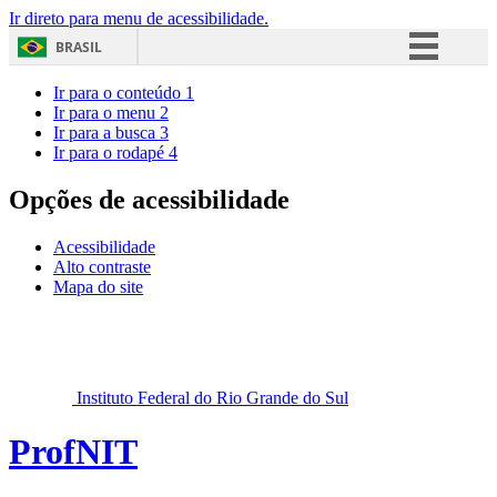
Ir direto para menu de acessibilidade.
BRASIL
Simplifique!
Ir para o conteúdo
1
Ir para o menu
2
Comunica BR
Ir para a busca
3
Ir para o rodapé
4
Participe
Acesso à informação
Opções de acessibilidade
Legislação
Acessibilidade
Canais
Alto contraste
Mapa do site
Instituto Federal do Rio Grande do Sul
ProfNIT