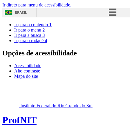
Ir direto para menu de acessibilidade.
BRASIL
Simplifique!
Ir para o conteúdo
1
Ir para o menu
2
Comunica BR
Ir para a busca
3
Ir para o rodapé
4
Participe
Acesso à informação
Opções de acessibilidade
Legislação
Acessibilidade
Canais
Alto contraste
Mapa do site
Instituto Federal do Rio Grande do Sul
ProfNIT