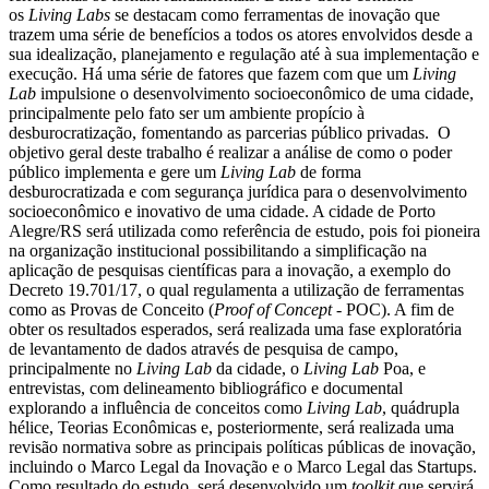
os
Living Labs
se destacam como ferramentas de inovação que
trazem uma série de benefícios a todos os atores envolvidos desde a
sua idealização, planejamento e regulação até à sua implementação e
execução. Há uma série de fatores que fazem com que um
Living
Lab
impulsione o desenvolvimento socioeconômico de uma cidade,
principalmente pelo fato ser um ambiente propício à
desburocratização, fomentando as parcerias público privadas. O
objetivo geral deste trabalho é realizar a análise de como o poder
público implementa e gere um
Living Lab
de forma
desburocratizada e com segurança jurídica para o desenvolvimento
socioeconômico e inovativo de uma cidade. A cidade de Porto
Alegre/RS será utilizada como referência de estudo, pois foi pioneira
na organização institucional possibilitando a simplificação na
aplicação de pesquisas científicas para a inovação, a exemplo do
Decreto 19.701/17, o qual regulamenta a utilização de ferramentas
como as Provas de Conceito (
Proof of Concept
- POC). A fim de
obter os resultados esperados, será realizada uma fase exploratória
de levantamento de dados através de pesquisa de campo,
principalmente no
Living Lab
da cidade, o
Living Lab
Poa, e
entrevistas, com delineamento bibliográfico e documental
explorando a influência de conceitos como
Living Lab
, quádrupla
hélice, Teorias Econômicas e, posteriormente, será realizada uma
revisão normativa sobre as principais políticas públicas de inovação,
incluindo o Marco Legal da Inovação e o Marco Legal das Startups.
Como resultado do estudo, será desenvolvido um
toolkit
que servirá