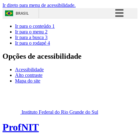
Ir direto para menu de acessibilidade.
BRASIL
Simplifique!
Ir para o conteúdo
1
Ir para o menu
2
Comunica BR
Ir para a busca
3
Ir para o rodapé
4
Participe
Acesso à informação
Opções de acessibilidade
Legislação
Acessibilidade
Canais
Alto contraste
Mapa do site
Instituto Federal do Rio Grande do Sul
ProfNIT