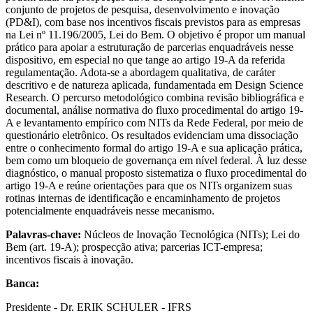
conjunto de projetos de pesquisa, desenvolvimento e inovação
(PD&I), com base nos incentivos fiscais previstos para as empresas
na Lei nº 11.196/2005, Lei do Bem. O objetivo é propor um manual
prático para apoiar a estruturação de parcerias enquadráveis nesse
dispositivo, em especial no que tange ao artigo 19-A da referida
regulamentação. Adota-se a abordagem qualitativa, de caráter
descritivo e de natureza aplicada, fundamentada em Design Science
Research. O percurso metodológico combina revisão bibliográfica e
documental, análise normativa do fluxo procedimental do artigo 19-
A e levantamento empírico com NITs da Rede Federal, por meio de
questionário eletrônico. Os resultados evidenciam uma dissociação
entre o conhecimento formal do artigo 19-A e sua aplicação prática,
bem como um bloqueio de governança em nível federal. À luz desse
diagnóstico, o manual proposto sistematiza o fluxo procedimental do
artigo 19-A e reúne orientações para que os NITs organizem suas
rotinas internas de identificação e encaminhamento de projetos
potencialmente enquadráveis nesse mecanismo.
Palavras-chave:
Núcleos de Inovação Tecnológica (NITs); Lei do
Bem (art. 19-A); prospecção ativa; parcerias ICT-empresa;
incentivos fiscais à inovação.
Banca:
Presidente - Dr. ERIK SCHULER - IFRS