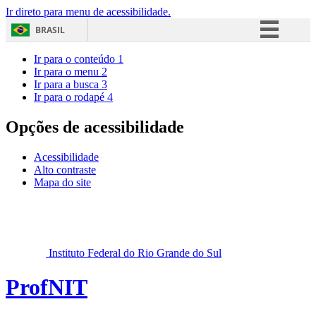
Ir direto para menu de acessibilidade.
BRASIL
Simplifique!
Ir para o conteúdo
1
Ir para o menu
2
Comunica BR
Ir para a busca
3
Ir para o rodapé
4
Participe
Acesso à informação
Opções de acessibilidade
Legislação
Acessibilidade
Canais
Alto contraste
Mapa do site
Instituto Federal do Rio Grande do Sul
ProfNIT