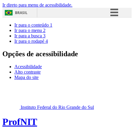
Ir direto para menu de acessibilidade.
BRASIL
Simplifique!
Ir para o conteúdo
1
Ir para o menu
2
Comunica BR
Ir para a busca
3
Ir para o rodapé
4
Participe
Acesso à informação
Opções de acessibilidade
Legislação
Acessibilidade
Canais
Alto contraste
Mapa do site
Instituto Federal do Rio Grande do Sul
ProfNIT